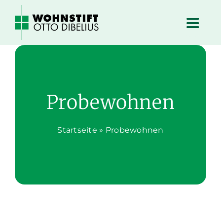
Zum
Inhalt
springen
Probewohnen
Startseite
»
Probewohnen