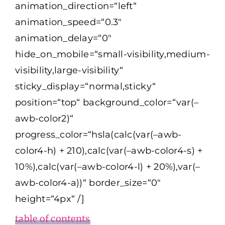
animation_direction=“left“
animation_speed=“0.3″
animation_delay=“0″
hide_on_mobile=“small-visibility,medium-
visibility,large-visibility“
sticky_display=“normal,sticky“
position=“top“ background_color=“var(–
awb-color2)“
progress_color=“hsla(calc(var(–awb-
color4-h) + 210),calc(var(–awb-color4-s) +
10%),calc(var(–awb-color4-l) + 20%),var(–
awb-color4-a))“ border_size=“0″
height=“4px“ /]
table of contents