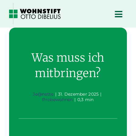
Zum
Inhalt
springen
Was muss ich
mitbringen?
Je@nette
|
31. Dezember 2025
|
Probewohnen
|
0,3 min