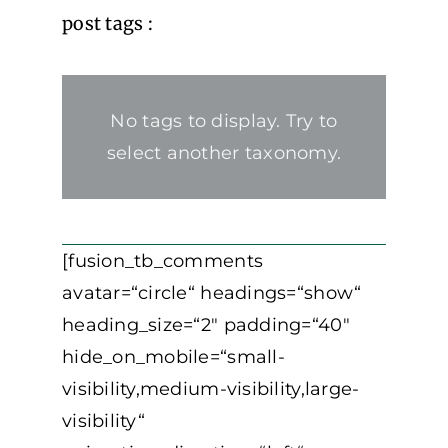
post tags :
No tags to display. Try to
select another taxonomy.
[fusion_tb_comments
avatar=“circle“ headings=“show“
heading_size=“2″ padding=“40″
hide_on_mobile=“small-
visibility,medium-visibility,large-
visibility“