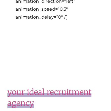
animation_direction=“left“
animation_speed=“0.3″
animation_delay=“0″ /]
your ideal recruitment
agency